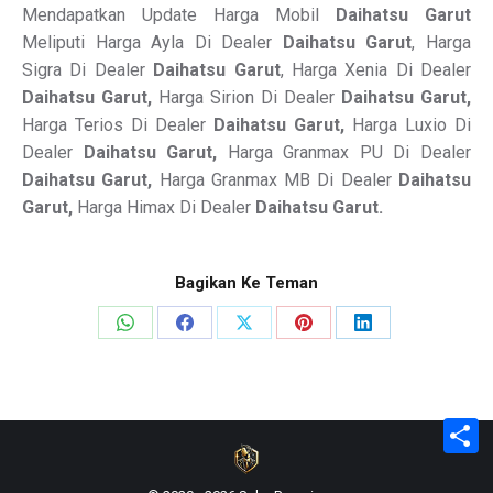
Mendapatkan Update Harga Mobil
Daihatsu Garut
Meliputi Harga Ayla Di Dealer
Daihatsu Garut
, Harga
Sigra Di Dealer
Daihatsu Garut
, Harga Xenia Di Dealer
Daihatsu Garut,
Harga Sirion Di Dealer
Daihatsu Garut,
Harga Terios Di Dealer
Daihatsu Garut,
Harga Luxio Di
Dealer
Daihatsu Garut,
Harga Granmax PU Di Dealer
Daihatsu Garut,
Harga Granmax MB Di Dealer
Daihatsu
Garut,
Harga Himax Di Dealer
Daihatsu Garut.
Bagikan Ke Teman
Share
Share
Share
Share
Share
on
on
on
on
on
WhatsApp
Facebook
X
Pinterest
LinkedIn
S