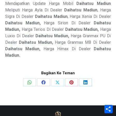
Mendapatkan Update Harga Mobil
Daihatsu Madiun
Meliputi Harga Ayla Di Dealer
Daihatsu Madiun
, Harga
Sigra Di Dealer
Daihatsu Madiun
, Harga Xenia Di Dealer
Daihatsu Madiun,
Harga Sirion Di Dealer
Daihatsu
Madiun,
Harga Terios Di Dealer
Daihatsu Madiun,
Harga
Luxio Di Dealer
Daihatsu Madiun,
Harga Granmax PU Di
Dealer
Daihatsu Madiun,
Harga Granmax MB Di Dealer
Daihatsu Madiun,
Harga Himax Di Dealer
Daihatsu
Madiun.
Bagikan Ke Teman
Share
Share
Share
Share
Share
on
on
on
on
on
WhatsApp
Facebook
X
Pinterest
LinkedIn
S