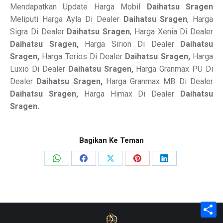
Mendapatkan Update Harga Mobil
Daihatsu Sragen
Meliputi Harga Ayla Di Dealer
Daihatsu Sragen
, Harga
Sigra Di Dealer
Daihatsu Sragen
, Harga Xenia Di Dealer
Daihatsu Sragen,
Harga Sirion Di Dealer
Daihatsu
Sragen,
Harga Terios Di Dealer
Daihatsu Sragen,
Harga
Luxio Di Dealer
Daihatsu Sragen,
Harga Granmax PU Di
Dealer
Daihatsu Sragen,
Harga Granmax MB Di Dealer
Daihatsu Sragen,
Harga Himax Di Dealer
Daihatsu
Sragen.
Bagikan Ke Teman
Share
Share
Share
Share
Share
on
on
on
on
on
WhatsApp
Facebook
X
Pinterest
LinkedIn
S