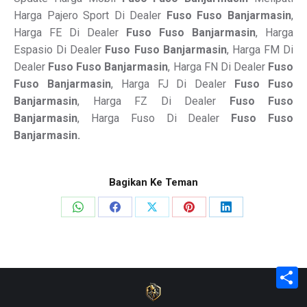
Harga Pajero Sport Di Dealer
Fuso Fuso Banjarmasin
,
Harga FE Di Dealer
Fuso Fuso Banjarmasin
, Harga
Espasio Di Dealer
Fuso Fuso Banjarmasin
, Harga FM Di
Dealer
Fuso Fuso Banjarmasin
, Harga FN Di Dealer
Fuso
Fuso Banjarmasin
, Harga FJ Di Dealer
Fuso Fuso
Banjarmasin
, Harga FZ Di Dealer
Fuso Fuso
Banjarmasin
, Harga Fuso Di Dealer
Fuso Fuso
Banjarmasin.
Bagikan Ke Teman
Share
Share
Share
Share
Share
on
on
on
on
on
WhatsApp
Facebook
X
Pinterest
LinkedIn
S