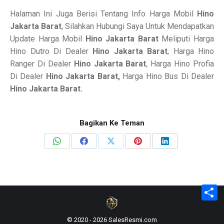
Halaman Ini Juga Berisi Tentang Info Harga Mobil
Hino
Jakarta Barat
, Silahkan Hubungi Saya Untuk Mendapatkan
Update Harga Mobil
Hino Jakarta Barat
Meliputi Harga
Hino Dutro Di Dealer
Hino Jakarta Barat
, Harga Hino
Ranger Di Dealer
Hino Jakarta Barat
, Harga Hino Profia
Di Dealer
Hino Jakarta Barat,
Harga Hino Bus Di Dealer
Hino Jakarta Barat
.
Bagikan Ke Teman
Share
Share
Share
Share
Share
on
on
on
on
on
WhatsApp
Facebook
X
Pinterest
LinkedIn
S
© 2020 - 2026 SalesResmi.com