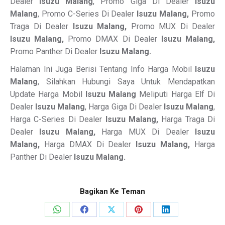
Dealer
Isuzu Malang
, Promo Giga Di Dealer
Isuzu
Malang
, Promo C-Series Di Dealer
Isuzu Malang,
Promo
Traga Di Dealer
Isuzu Malang,
Promo MUX Di Dealer
Isuzu Malang,
Promo DMAX Di Dealer
Isuzu Malang,
Promo Panther Di Dealer
Isuzu Malang.
Halaman Ini Juga Berisi Tentang Info Harga Mobil
Isuzu
Malang
, Silahkan Hubungi Saya Untuk Mendapatkan
Update Harga Mobil
Isuzu Malang
Meliputi Harga Elf Di
Dealer
Isuzu Malang
, Harga Giga Di Dealer
Isuzu Malang
,
Harga C-Series Di Dealer
Isuzu Malang,
Harga Traga Di
Dealer
Isuzu Malang,
Harga MUX Di Dealer
Isuzu
Malang,
Harga DMAX Di Dealer
Isuzu Malang,
Harga
Panther Di Dealer
Isuzu Malang.
Bagikan Ke Teman
Share
Share
Share
Share
Share