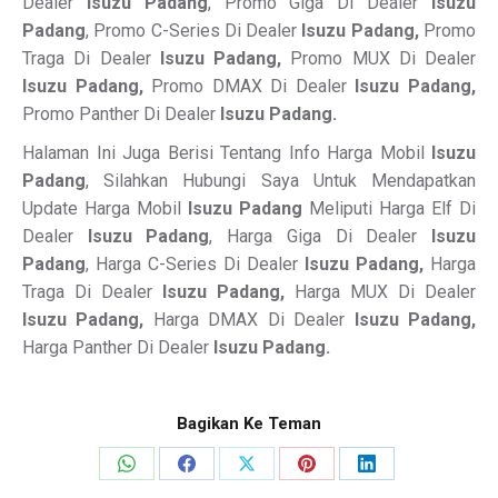
Dealer
Isuzu Padang
, Promo Giga Di Dealer
Isuzu
Padang
, Promo C-Series Di Dealer
Isuzu Padang,
Promo
Traga Di Dealer
Isuzu Padang,
Promo MUX Di Dealer
Isuzu Padang,
Promo DMAX Di Dealer
Isuzu Padang,
Promo Panther Di Dealer
Isuzu Padang.
Halaman Ini Juga Berisi Tentang Info Harga Mobil
Isuzu
Padang
, Silahkan Hubungi Saya Untuk Mendapatkan
Update Harga Mobil
Isuzu Padang
Meliputi Harga Elf Di
Dealer
Isuzu Padang
, Harga Giga Di Dealer
Isuzu
Padang
, Harga C-Series Di Dealer
Isuzu Padang,
Harga
Traga Di Dealer
Isuzu Padang,
Harga MUX Di Dealer
Isuzu Padang,
Harga DMAX Di Dealer
Isuzu Padang,
Harga Panther Di Dealer
Isuzu Padang.
Bagikan Ke Teman
Share
Share
Share
Share
Share