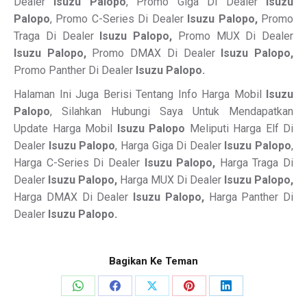
Dealer
Isuzu Palopo
, Promo Giga Di Dealer
Isuzu
Palopo
, Promo C-Series Di Dealer
Isuzu Palopo,
Promo
Traga Di Dealer
Isuzu Palopo,
Promo MUX Di Dealer
Isuzu Palopo,
Promo DMAX Di Dealer
Isuzu Palopo,
Promo Panther Di Dealer
Isuzu Palopo.
Halaman Ini Juga Berisi Tentang Info Harga Mobil
Isuzu
Palopo
, Silahkan Hubungi Saya Untuk Mendapatkan
Update Harga Mobil
Isuzu Palopo
Meliputi Harga Elf Di
Dealer
Isuzu Palopo
, Harga Giga Di Dealer
Isuzu Palopo
,
Harga C-Series Di Dealer
Isuzu Palopo,
Harga Traga Di
Dealer
Isuzu Palopo,
Harga MUX Di Dealer
Isuzu Palopo,
Harga DMAX Di Dealer
Isuzu Palopo,
Harga Panther Di
Dealer
Isuzu Palopo.
Bagikan Ke Teman
Share
Share
Share
Share
Share