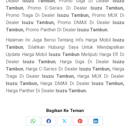
Dealer
Isuzu Tambun
, Promo Giga Di Dealer
Isuzu
Tambun
, Promo C-Series Di Dealer
Isuzu Tambun,
Promo Traga Di Dealer
Isuzu Tambun,
Promo MUX Di
Dealer
Isuzu Tambun,
Promo DMAX Di Dealer
Isuzu
Tambun,
Promo Panther Di Dealer
Isuzu Tambun.
Halaman Ini Juga Berisi Tentang Info Harga Mobil
Isuzu
Tambun
, Silahkan Hubungi Saya Untuk Mendapatkan
Update Harga Mobil
Isuzu Tambun
Meliputi Harga Elf Di
Dealer
Isuzu Tambun
, Harga Giga Di Dealer
Isuzu
Tambun
, Harga C-Series Di Dealer
Isuzu Tambun,
Harga
Traga Di Dealer
Isuzu Tambun,
Harga MUX Di Dealer
Isuzu Tambun,
Harga DMAX Di Dealer
Isuzu Tambun,
Harga Panther Di Dealer
Isuzu Tambun.
Bagikan Ke Teman
Share
Share
Share
Share
Share