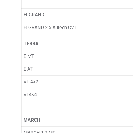
ELGRAND
ELGRAND 2.5 Autech CVT
TERRA
E MT
E AT
VL 4×2
Vl 4×4
MARCH
MARCH 1.2 MT