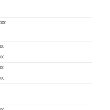
.000
000
000
000
000
000