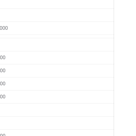
.000
000
000
000
000
000