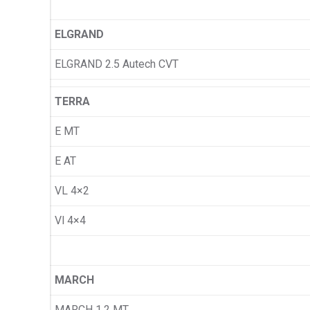
ELGRAND
ELGRAND 2.5 Autech CVT
TERRA
E MT
E AT
VL 4×2
Vl 4×4
MARCH
MARCH 1.2 MT