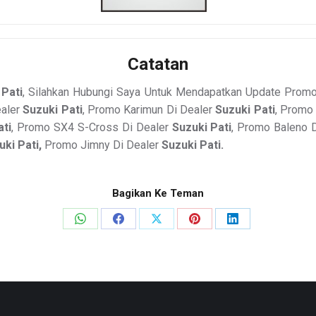
Catatan
 Pati
, Silahkan Hubungi Saya Untuk Mendapatkan Update Prom
ealer
Suzuki Pati
, Promo Karimun Di Dealer
Suzuki Pati
, Promo
ati
, Promo SX4 S-Cross Di Dealer
Suzuki Pati
, Promo Baleno 
uki Pati,
Promo Jimny Di Dealer
Suzuki Pati.
Bagikan Ke Teman
Share
Share
Share
Share
Share
on
on
on
on
on
WhatsApp
Facebook
X
Pinterest
LinkedIn